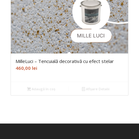
MilleLuci – Tencuială decorativă cu efect stelar
460,00
lei
Adaugă în coș
Afișare Detalii