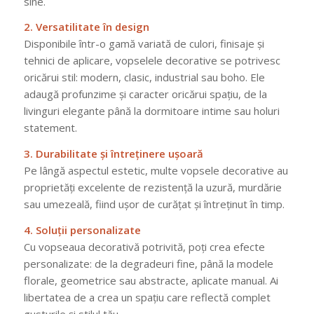
sine.
2. Versatilitate în design
Disponibile într-o gamă variată de culori, finisaje și
tehnici de aplicare, vopselele decorative se potrivesc
oricărui stil: modern, clasic, industrial sau boho. Ele
adaugă profunzime și caracter oricărui spațiu, de la
livinguri elegante până la dormitoare intime sau holuri
statement.
3. Durabilitate și întreținere ușoară
Pe lângă aspectul estetic, multe vopsele decorative au
proprietăți excelente de rezistență la uzură, murdărie
sau umezeală, fiind ușor de curățat și întreținut în timp.
4. Soluții personalizate
Cu vopseaua decorativă potrivită, poți crea efecte
personalizate: de la degradeuri fine, până la modele
florale, geometrice sau abstracte, aplicate manual. Ai
libertatea de a crea un spațiu care reflectă complet
gusturile și stilul tău.