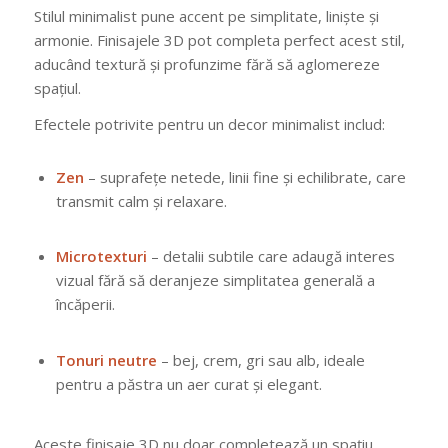
Stilul minimalist pune accent pe simplitate, liniște și
armonie. Finisajele 3D pot completa perfect acest stil,
aducând textură și profunzime fără să aglomereze
spațiul.
Efectele potrivite pentru un decor minimalist includ:
Zen
– suprafețe netede, linii fine și echilibrate, care
transmit calm și relaxare.
Microtexturi
– detalii subtile care adaugă interes
vizual fără să deranjeze simplitatea generală a
încăperii.
Tonuri neutre
– bej, crem, gri sau alb, ideale
pentru a păstra un aer curat și elegant.
Aceste finisaje 3D nu doar completează un spațiu