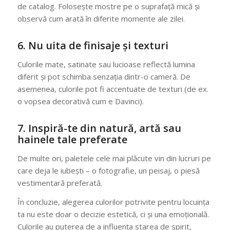
de catalog. Folosește mostre pe o suprafață mică și
observă cum arată în diferite momente ale zilei.
6.
Nu uita de finisaje și texturi
Culorile mate, satinate sau lucioase reflectă lumina
diferit și pot schimba senzația dintr-o cameră. De
asemenea, culorile pot fi accentuate de texturi (de ex.
o vopsea decorativă cum e Davinci).
7.
Inspiră-te din natură, artă sau
hainele tale preferate
De multe ori, paletele cele mai plăcute vin din lucruri pe
care deja le iubești – o fotografie, un peisaj, o piesă
vestimentară preferată.
În concluzie, alegerea culorilor potrivite pentru locuința
ta nu este doar o decizie estetică, ci și una emoțională.
Culorile au puterea de a influența starea de spirit,