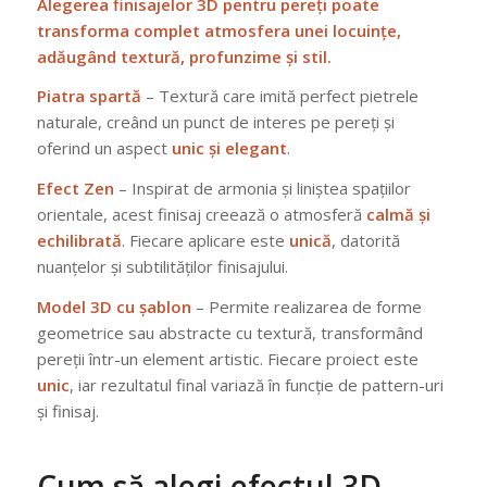
Alegerea finisajelor 3D pentru pereți poate
transforma complet atmosfera unei locuințe,
adăugând textură, profunzime și stil.
Piatra spartă
– Textură care imită perfect pietrele
naturale, creând un punct de interes pe pereți și
oferind un aspect
unic și elegant
.
Efect Zen
– Inspirat de armonia și liniștea spațiilor
orientale, acest finisaj creează o atmosferă
calmă și
echilibrată
. Fiecare aplicare este
unică
, datorită
nuanțelor și subtilităților finisajului.
Model 3D cu șablon
– Permite realizarea de forme
geometrice sau abstracte cu textură, transformând
pereții într-un element artistic. Fiecare proiect este
unic
, iar rezultatul final variază în funcție de pattern-uri
și finisaj.
Cum să alegi efectul 3D